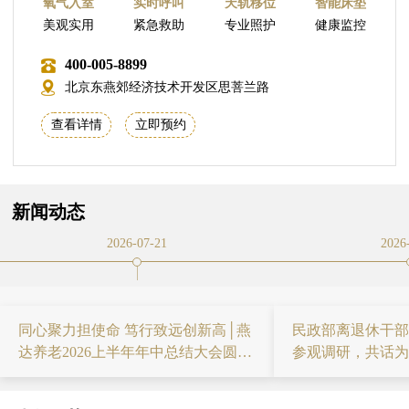
氧气入室
实时呼叫
天轨移位
智能床垫
美观实用
紧急救助
专业照护
健康监控
400-005-8899
北京东燕郊经济技术开发区思菩兰路
查看详情
立即预约
新闻动态
2026-07-21
2026
同心聚力担使命 笃行致远创新高│燕
民政部离退休干部
达养老2026上半年年中总结大会圆满
参观调研，共话为
举行