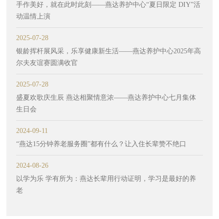
手作美好，就在此时此刻——燕达养护中心“夏日限定 DIY”活
动温情上演
2025-07-28
银龄挥杆展风采，乐享健康新生活——燕达养护中心2025年高
尔夫友谊赛圆满收官
2025-07-28
盛夏欢歌庆生辰 燕达相聚情意浓——燕达养护中心七月集体
生日会
2024-09-11
“燕达15分钟养老服务圈”都有什么？让入住长辈赞不绝口
2024-08-26
以学为乐 学有所为：燕达长辈用行动证明，学习是最好的养
老